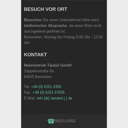
BESUCH VOR ORT
Besuchen
Sie unser Unternehmen bitte nach
telefonischer Absprache
, da unser Büro nicht
durchgehend geöffnet ist.
Bürozeiten: Montag bis Freitag 8:00 Uhr - 12:00
Uhr
KONTAKT
Malerbetrieb Täubel GmbH
Zeppelinstraße 8a
64625 Bensheim
Tel:
+49 (0) 6251 4355
Fax:
+49 (0) 6251 67835
E-Mail:
info [ät] taeubel [.] de
062514355