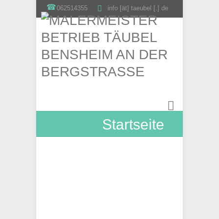
062514355
info [ät] taeubel [.] de
Startseite