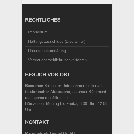
RECHTLICHES
Impressum
Haftungsausschluss (Disclaimer)
Datenschutzerklärung
Verbraucherschlichtungsverfahren
BESUCH VOR ORT
Besuchen
Sie unser Unternehmen bitte nach
telefonischer Absprache
, da unser Büro nicht
durchgehend geöffnet ist.
Bürozeiten: Montag bis Freitag 8:00 Uhr - 12:00
Uhr
KONTAKT
Malerbetrieb Täubel GmbH