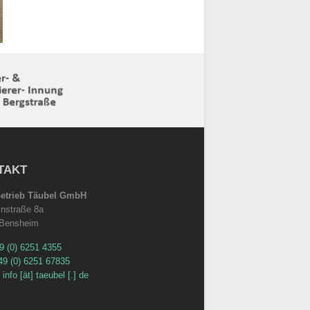
TAKT
betrieb Täubel GmbH
instraße 8a
 Bensheim
9 (0) 6251 4355
49 (0) 6251 67835
:
info [ät] taeubel [.] de