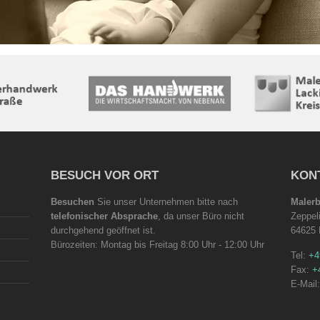
BESUCH VOR ORT
KON
Besuchen
Sie unser Unternehmen bitte nach
Maler
telefonischer Absprache
, da unser Büro nicht
Zeppel
durchgehend geöffnet ist.
64625
Bürozeiten: Montag bis Freitag 8:00 Uhr - 12:00 Uhr
Tel:
+4
Fax:
+
E-Mail