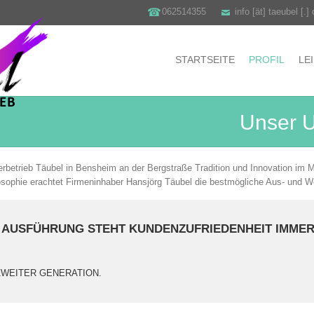
062514355
info [ät] taeubel [.]
STARTSEITE
PROFIL
LE
Unser 
rbetrieb Täubel in Bensheim an der Bergstraße Tradition und Innovation im M
sophie erachtet Firmeninhaber Hansjörg Täubel die bestmögliche Aus- und Weit
 AUSFÜHRUNG STEHT KUNDENZUFRIEDENHEIT IMMER
ZWEITER GENERATION.