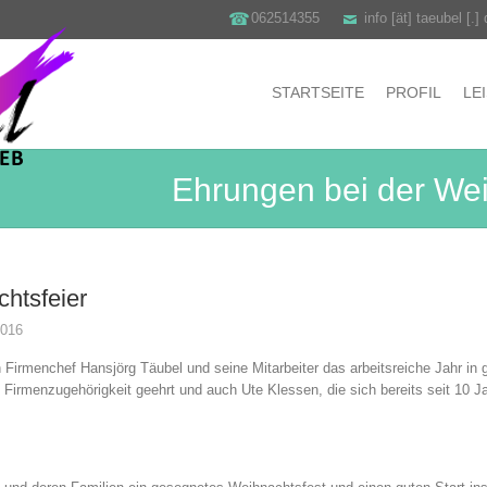
062514355
info [ät] taeubel [.]
STARTSEITE
PROFIL
LE
Ehrungen bei der Wei
htsfeier
016
en Firmenchef Hansjörg Täubel und seine Mitarbeiter das arbeitsreiche Jahr in 
 Firmenzugehörigkeit geehrt und auch Ute Klessen, die sich bereits seit 10