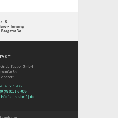
TAKT
betrieb Täubel GmbH
instraße 8a
 Bensheim
9 (0) 6251 4355
49 (0) 6251 67835
:
info [ät] taeubel [.] de
5 Bensheim