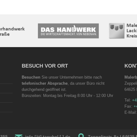
BESUCH VOR ORT
KON
Besuchen
Sie unser Unternehmen bitte nach
Maler
telefonischer Absprache
, da unser Büro nicht
Zeppel
durchgehend geöffnet ist.
64625
Bürozeiten: Montag bis Freitag 8:00 Uhr - 12:00 Uhr
Tel:
+4
Fax:
+
E-Mail
4355
info [ät] taeubel [.] de
Zeppelinstr. 8a | 6462